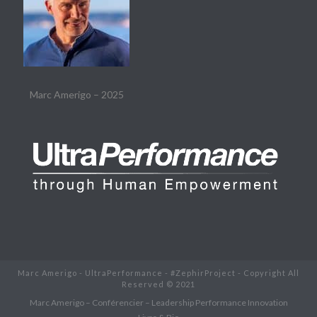
Marc Amerigo – 2025
Marc Amerigo - UltraPerformance - #ZephirProject - Copyright All
Reserved © 2021
Marc Amerigo – Conférencier – Leadership Performance Innovation