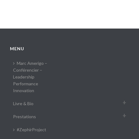
MENU
Marc Amerigo –
Conférencier –
Leadership
Performance
Innovation
Livre & Bio
Prestations
#ZephirProject