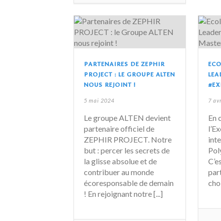
PARTENAIRES DE ZEPHIR
ECO
PROJECT : LE GROUPE ALTEN
LEA
NOUS REJOINT !
#EX
5 mai 2024
7 av
Le groupe ALTEN devient
En 
partenaire officiel de
l’E
ZEPHIR PROJECT. Notre
int
but : percer les secrets de
Pol
la glisse absolue et de
C’e
contribuer au monde
part
écoresponsable de demain
choi
! En rejoignant notre [...]