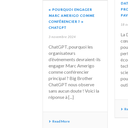
DAT
PRO
« POURQUOI ENGAGER
PAV
MARC AMERIGO COMME
CONFÉRENCIER ? »
18 o
CHATGPT
La 
3 novembre 2024
cœu
ChatGPT, pourquoi les
pou
organisateurs
per
d’événements devraient-ils
éco
engager Marc Amerigo
tec
comme conférencier
sci
principal ? Big Brother
pou
ChatGPT nous observe
outi
sans aucun doute ! Voici la
réponse à [...]
R
Read More