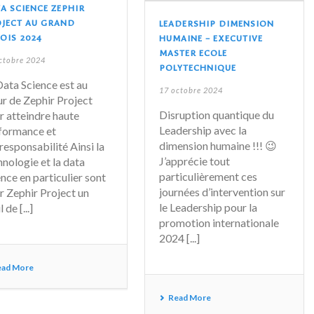
A SCIENCE ZEPHIR
JECT AU GRAND
LEADERSHIP DIMENSION
OIS 2024
HUMAINE – EXECUTIVE
MASTER ECOLE
ctobre 2024
POLYTECHNIQUE
Data Science est au
17 octobre 2024
r de Zephir Project
Disruption quantique du
r atteindre haute
Leadership avec la
formance et
dimension humaine !!! 😉
responsabilité Ainsi la
J’apprécie tout
hnologie et la data
particulièrement ces
ence en particulier sont
journées d’intervention sur
r Zephir Project un
le Leadership pour la
l de [...]
promotion internationale
2024 [...]
ead More
Read More