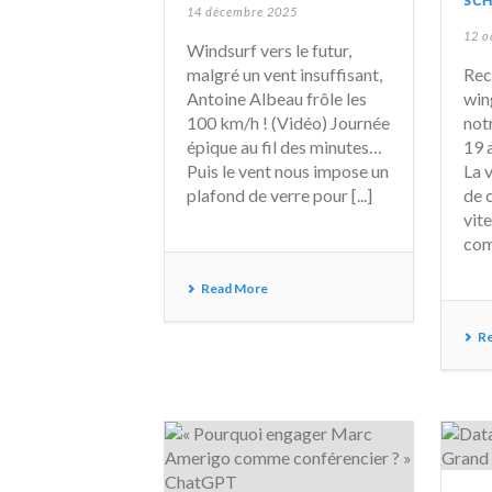
SCH
14 décembre 2025
12 o
Windsurf vers le futur,
malgré un vent insuffisant,
Rec
Antoine Albeau frôle les
win
100 km/h ! (Vidéo) Journée
not
épique au fil des minutes…
19 
Puis le vent nous impose un
La 
plafond de verre pour [...]
de 
vit
comp
Read More
R