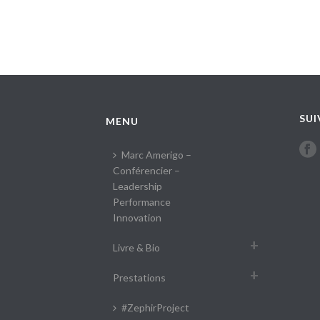
#ultraperformance #TheArtOfUltraperformanc
makers #tribe #tribu #motivation #depasseme
#harmony #universal_responsibility #responsab
SUI
MENU
Marc Amerigo –
Conférencier –
Leadership
Performance
Innovation
Livre & Bio
Prestations
#ZephirProject