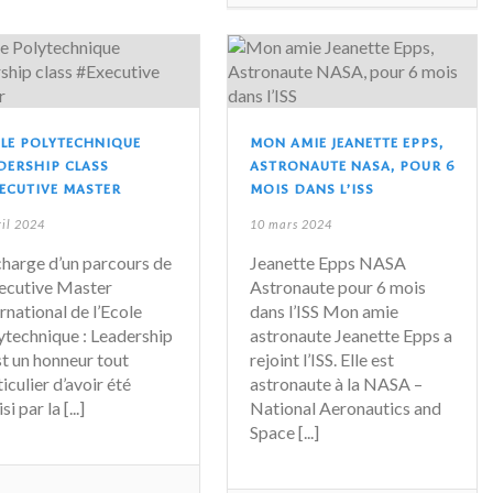
LE POLYTECHNIQUE
MON AMIE JEANETTE EPPS,
DERSHIP CLASS
ASTRONAUTE NASA, POUR 6
ECUTIVE MASTER
MOIS DANS L’ISS
ril 2024
10 mars 2024
charge d’un parcours de
Jeanette Epps NASA
xecutive Master
Astronaute pour 6 mois
ernational de l’Ecole
dans l’ISS Mon amie
ytechnique : Leadership
astronaute Jeanette Epps a
st un honneur tout
rejoint l’ISS. Elle est
iculier d’avoir été
astronaute à la NASA –
si par la [...]
National Aeronautics and
Space [...]