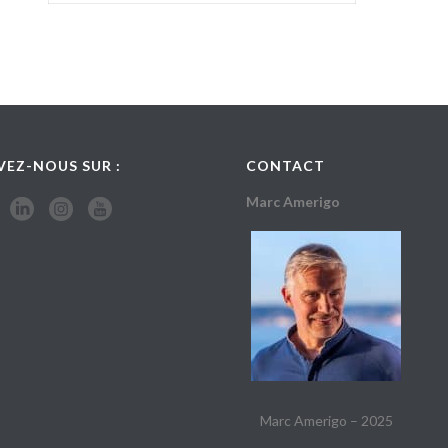
e #ultra-performance #human_empowerment #epanouissement_hu
nt #transformation #innovation #chaos #performance #harmonie
ilité_universelle #shiftyourbrain #conférencier #speaker #semin
VEZ-NOUS SUR :
CONTACT
Marc Amerigo
Marc Amerigo – 2025