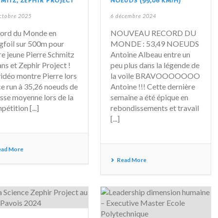
MITZ, ZEPHIR PROJECT
NOEUDS (99,06 KM/H)
ctobre 2025
6 décembre 2024
ord du Monde en
NOUVEAU RECORD DU
gfoil sur 500m pour
MONDE : 53,49 NOEUDS
re jeune Pierre Schmitz
Antoine Albeau entre un
ans et Zephir Project !
peu plus dans la légende de
vidéo montre Pierre lors
la voile BRAVOOOOOOO
ce run à 35,26 noeuds de
Antoine !!! Cette dernière
esse moyenne lors de la
semaine a été épique en
étition [...]
rebondissements et travail
[...]
ead More
Read More