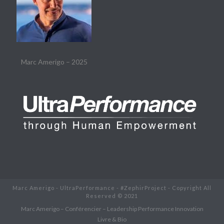
Marc Amerigo – 2025
Marc Amerigo - UltraPerformance - #ZephirProject - Copyright All
Reserved © 2021
Marc Amerigo – Conférencier – Leadership Performance Innovation
Livre & Bio