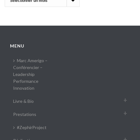
MENU
Marc Amerigo –
Conférencier –
Leadership
Performance
Innovation
Livre & Bio
Prestations
#ZephirProject