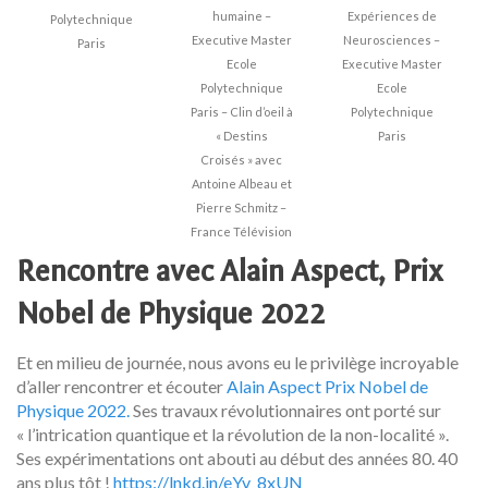
humaine –
Expériences de
Polytechnique
Executive Master
Neurosciences –
Paris
Ecole
Executive Master
Polytechnique
Ecole
Paris – Clin d’oeil à
Polytechnique
« Destins
Paris
Croisés » avec
Antoine Albeau et
Pierre Schmitz –
France Télévision
Rencontre avec Alain Aspect, Prix
Nobel de Physique 2022
Et en milieu de journée, nous avons eu le privilège incroyable
d’aller rencontrer et écouter
Alain Aspect Prix Nobel de
Physique 2022.
Ses travaux révolutionnaires ont porté sur
« l’intrication quantique et la révolution de la non-localité ».
Ses expérimentations ont abouti au début des années 80. 40
ans plus tôt !
https://lnkd.in/eYv_8xUN