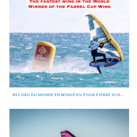
RECORD DU MONDE EN WINGFOIL POUR PIERRE SCHMITZ, ZEPHIR PROJECT