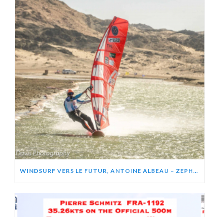
WINDSURF VERS LE FUTUR, ANTOINE ALBEAU – ZEPHIR PROJECT (VIDÉO)