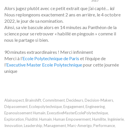
2025
Alors jugez plutôt avec ce petit extrait que j’ai capté…
ici
Nous replongeons exactement 2 ans en arrière, le 4 octobre
2022, le jour de sa nomination.
Ainsi, sa vie bascule alors en 14 minutes au Panthéon de la
science pour se retrouver « habillé en pingouin » comme il
nous le partage si bien.
90 minutes extraordinaires ! Merci infiniment
Merci à l’
Ecole Polytechnique de Paris
et l’équipe de
l’
Executive Master Ecole Polytechnique
pour cette journée
unique
Alainaspect
Brainshift
Commitment
Decideurs
Decision-Makers
,
,
,
,
,
Dépassement
Ecolepolytechnique
Engagement
Engineering
,
,
,
,
Epanouissement Humain
ExecutiveMasterEcolePolytechnique
,
,
Exploration
Fluidité
Humain
Human Empowerment
Humilite
Ingénierie
,
,
,
,
,
,
Innovation
Leadership
Management
Marc-Amerigo
Performance
,
,
,
,
,