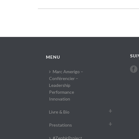
SUI
MENU
Marc Amerigo –
Conférencier –
Leadership
Performance
Innovation
Livre & Bio
Prestations
#ZephirProject