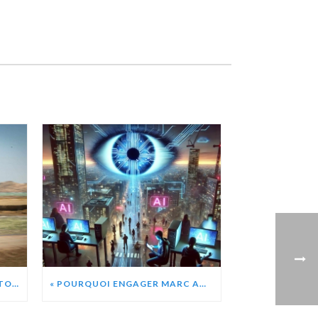
RECORD DU MONDE POUR ANTOINE ALBEAU – 53,49 NOEUDS (99,06 KM/H)
« POURQUOI ENGAGER MARC AMERIGO COMME CONFÉRENCIER ? » CHATGPT