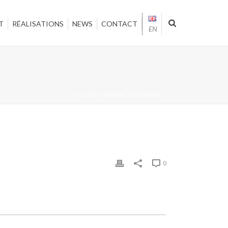
T
RÉALISATIONS
NEWS
CONTACT
EN
ACCUEIL
»
ERNEST LINTNAAR
0