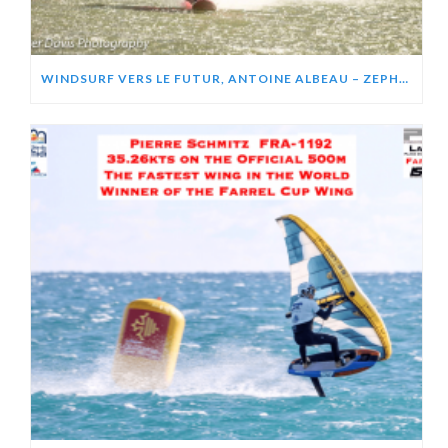
WINDSURF VERS LE FUTUR, ANTOINE ALBEAU – ZEPHIR PROJECT (VIDÉO)