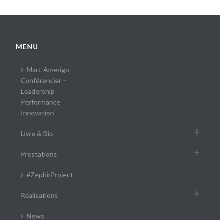
MENU
Marc Amerigo –
Conférencier –
Leadership
Performance
Innovation
Livre & Bio
Prestations
#ZephirProject
Réalisations
News