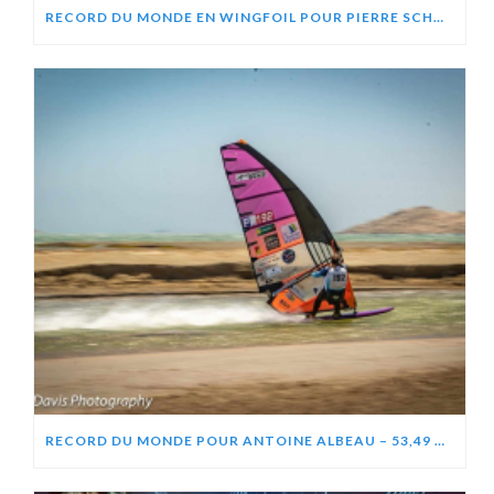
RECORD DU MONDE EN WINGFOIL POUR PIERRE SCHMITZ, ZEPHIR PROJECT
RECORD DU MONDE POUR ANTOINE ALBEAU – 53,49 NOEUDS (99,06 KM/H)