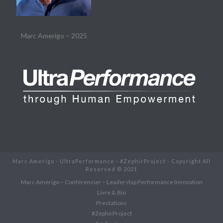
Marc Amerigo – 2025
Marc Amerigo - UltraPerformance - #ZephirProject - Copyright All
Reserved © 2021
Marc Amerigo – Conférencier – Leadership Performance Innovation
Livre & Bio
Prestations
#ZephirProject