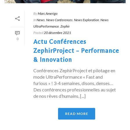
By
Marc Amerigo
In
News
,
News Conferences
,
News Exploration
,
News
UltraPerformance
,
Zephir
Posted
20 décembre 2021
0
Actu Conférences
ZephirProject – Performance
& Innovation
Conférences ZephirProject et pilotage en
mode UltraPerformance « Fast and
furious » ! 3-4 semaines, disons, denses…
Des conférences professionnelles au sujet
de nos rêves d’humains, [...]
READ MORE