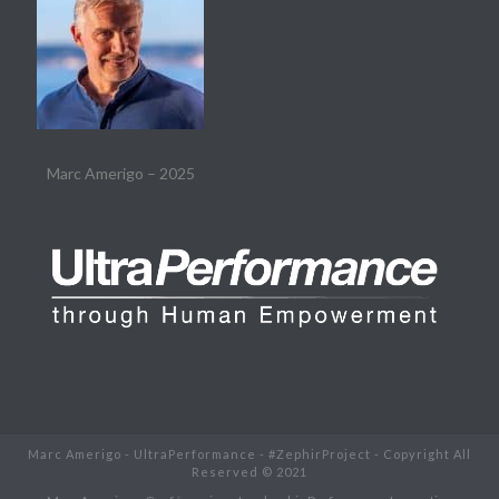
Marc Amerigo – 2025
Marc Amerigo - UltraPerformance - #ZephirProject - Copyright All
Reserved © 2021