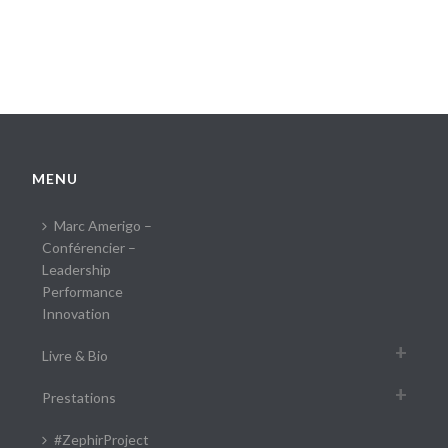
MENU
Marc Amerigo –
Conférencier –
Leadership
Performance
Innovation
Livre & Bio
Prestations
#ZephirProject