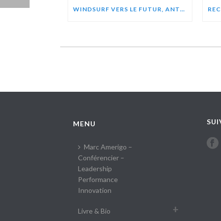
WINDSURF VERS LE FUTUR, ANTOINE ALBEAU – ZEPHIR PROJECT (VIDÉO)
SUI
MENU
Marc Amerigo –
Conférencier –
Leadership
Performance
Innovation
Livre & Bio