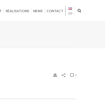
T
RÉALISATIONS
NEWS
CONTACT
EN
 LECTEUR, PATRICK, ENSEIGNANT ET ULTRATRAILER
0