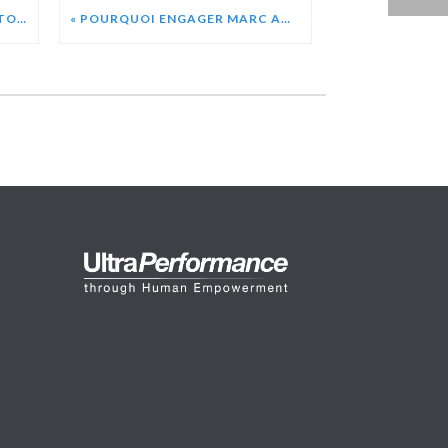
RECORD DU MONDE POUR ANTOINE ALBEAU – 53,49 NOEUDS (99,06 KM/H)
« POURQUOI ENGAGER MARC AMERIGO COMME CONFÉRENCIER ? » CHATGPT