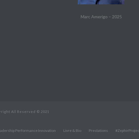
Marc Amerigo – 2025
yright All Reserved © 2021
eadership Performance Innovation
Livre & Bio
Prestations
#ZephirProjec