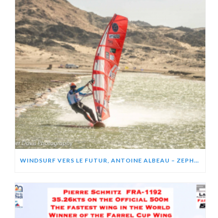
WINDSURF VERS LE FUTUR, ANTOINE ALBEAU – ZEPHIR PROJECT (VIDÉO)