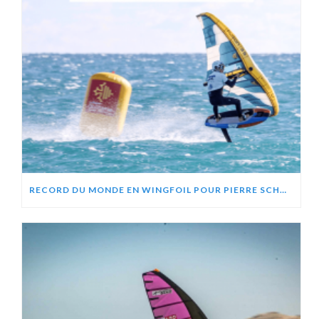
RECORD DU MONDE EN WINGFOIL POUR PIERRE SCHMITZ, ZEPHIR PROJECT