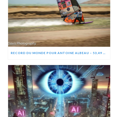
RECORD DU MONDE POUR ANTOINE ALBEAU – 53,49 NOEUDS (99,06 KM/H)