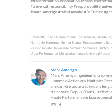
#transformation #innovation #chaos #perfor
#universal_responsibility #responsabilité_univ
#marc-amerigo #talentsawake #3eCulture #get
Brainshift
Chaos
Commitment
Conférencier
Decideurs
,
,
,
,
Harmonie
Harmony
Human
Human Empowerment
Inn
,
,
,
,
Responsabilité Universelle
Seminar
Séminaire
Shiftyour
,
,
,
Ultra-Performance
Ultraperformance
Universal Respons
,
,
Marc Amerigo
Marc Amerigo Ingénieur Entrepreneu
Homme d’Action aux Multiples Record
une carrière toute tracée dans les 
trajectoire. Depuis 30 ans, il relève 
Haute Performance & Écoresponsabi