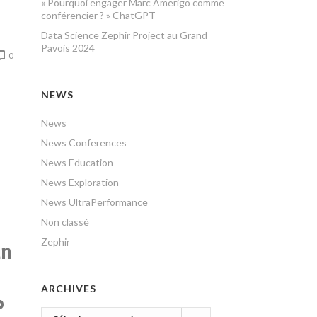
« Pourquoi engager Marc Amerigo comme
conférencier ? » ChatGPT
Data Science Zephir Project au Grand
Pavois 2024
0
NEWS
News
News Conferences
News Education
News Exploration
News UltraPerformance
Non classé
Zephir
un
ARCHIVES
P
Archives