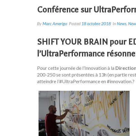
Conférence sur UltraPerfo
By
Marc Amerigo
Posted
18 octobre 2018
In
News
,
News
SHIFT YOUR BRAIN pour EDF
l’UltraPerformance résonnen
Pour cette journée de l’Innovation à la
Direction
200-250 se sont présentées à 13h (en partie res
atteindre l’#
UltraPerformance
en
#
innovation
.
?