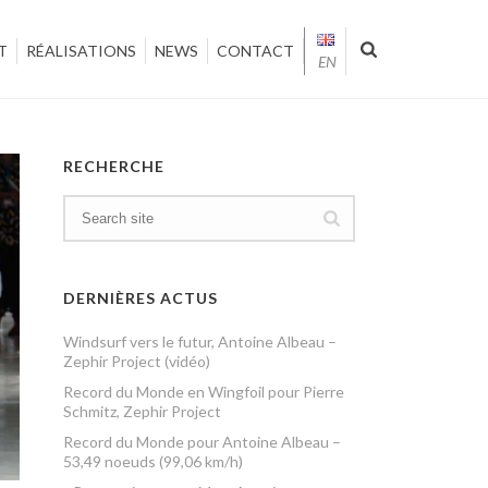
T
RÉALISATIONS
NEWS
CONTACT
EN
RECHERCHE
DERNIÈRES ACTUS
Windsurf vers le futur, Antoine Albeau –
Zephir Project (vidéo)
Record du Monde en Wingfoil pour Pierre
Schmitz, Zephir Project
Record du Monde pour Antoine Albeau –
53,49 noeuds (99,06 km/h)