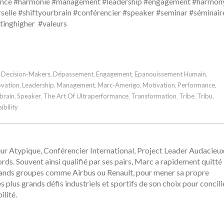
mance #harmonie #management #leadership #engagement #harmon
erselle #shiftyourbrain #conférencier #speaker #seminar #séminair
tinghigher #valeurs
Decision-Makers
Dépassement
Engagement
Epanouissement Humain
,
,
,
,
,
ovation
Leadership
Management
Marc-Amerigo
Motivation
Performance
,
,
,
,
,
,
brain
Speaker
The Art Of Ultraperformance
Transformation
Tribe
Tribu
,
,
,
,
,
,
ibility
r Atypique, Conférencier International, Project Leader Audacieux
s. Souvent ainsi qualifié par ses pairs, Marc a rapidement quitté
grands groupes comme Airbus ou Renault, pour mener sa propre
les plus grands défis industriels et sportifs de son choix pour concili
lité.