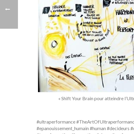
« Shift Your Brain pour atteindre l’U
#ultraperformance #TheArtOfUltraperforman
#epanouissement_humain #human #decideurs #d