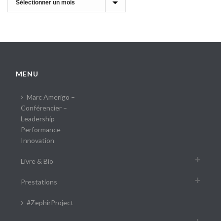
MENU
Marc Amerigo –
Conférencier –
Leadership
Performance
Innovation
Livre & Bio
Prestations
#ZephirProject