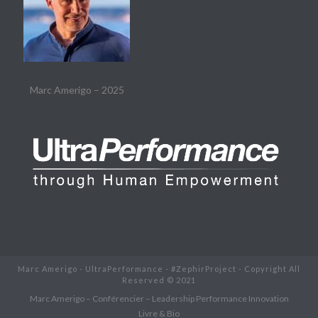
Marc Amerigo – 2025
Marc Amerigo - UltraPerformance - #ZephirProject - Copyright All
Reserved © 2021
Marc Amerigo – Conférencier – Leadership Performance Innovation
Livre & Bio