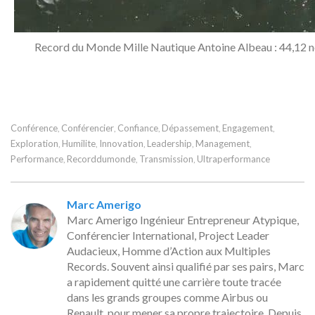
Record du Monde Mille Nautique Antoine Albeau : 44,12 n
Conférence
Conférencier
Confiance
Dépassement
Engagement
,
,
,
,
,
Exploration
Humilite
Innovation
Leadership
Management
,
,
,
,
,
Performance
Recorddumonde
Transmission
Ultraperformance
,
,
,
Marc Amerigo
Marc Amerigo Ingénieur Entrepreneur Atypique,
Conférencier International, Project Leader
Audacieux, Homme d’Action aux Multiples
Records. Souvent ainsi qualifié par ses pairs, Marc
a rapidement quitté une carrière toute tracée
dans les grands groupes comme Airbus ou
Renault, pour mener sa propre trajectoire. Depuis