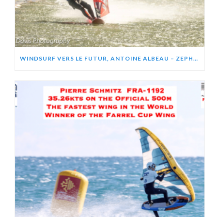
WINDSURF VERS LE FUTUR, ANTOINE ALBEAU – ZEPHIR PROJECT (VIDÉO)