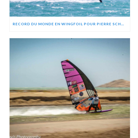
RECORD DU MONDE EN WINGFOIL POUR PIERRE SCHMITZ, ZEPHIR PROJECT